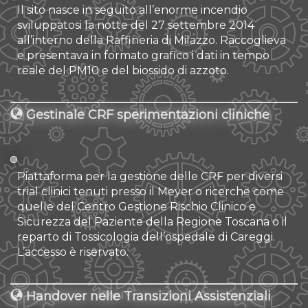
Il sito nasce in seguito all’enorme incendio
sviluppatosi la notte del 27 settembre 2014
all’interno della Raffineria di Milazzo. Raccoglieva
e presentava in formato grafico i dati in tempo
reale del PM10 e del biossido di azzoto.
Gestinale CRF sperimentazioni cliniche
Piattaforma per la gestione delle CRF per diversi
trial clinici tenuti presso il Meyer o ricerche come
quelle del Centro Gestione Rischio Clinico e
Sicurezza del Paziente della Regione Toscana o il
reparto di Tossicologia dell’ospedale di Careggi.
L’accesso è riservato.
Handover nelle Transizioni Assistenziali