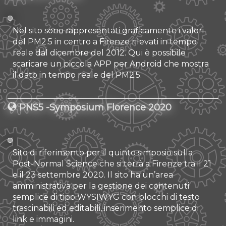
Nel sito sono rappresentati graficamente i valori
del PM2.5 in centro a Firenze rilevati in tempo
reale dal dicembre del 2012. Qui è possibile
scaricare un piccola APP per Android che mostra
il dato in tempo reale del PM2.5.
PNS5 -Symposium Florence 2020
Sito di riferimento per il quinto simposio sulla
Post-Normal Science che si terrà a Firenze tra il 21
e il 23 settembre 2020. Il sito ha un’area
amministrativa per la gestione dei contenuti
semplice di tipo WYSIWYG con blocchi di testo
trascinabili ed editabili, inserimento semplice di
link e immagini.